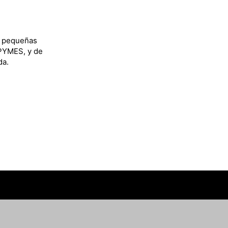
y pequeñas
 PYMES, y de
da.