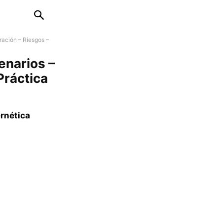
ración – Riesgos –
enarios –
Práctica
ernética