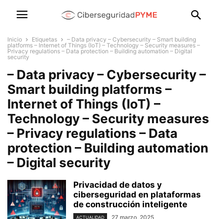
Inicio
Etiquetas
– Data privacy – Cybersecurity – Smart building
platforms – Internet of Things (IoT) – Technology – Security measures –
Privacy regulations – Data protection – Building automation – Digital
security
– Data privacy – Cybersecurity –
Smart building platforms –
Internet of Things (IoT) –
Technology – Security measures
– Privacy regulations – Data
protection – Building automation
– Digital security
Privacidad de datos y
ciberseguridad en plataformas
de construcción inteligente
27 marzo, 2025
ACTUALIDAD