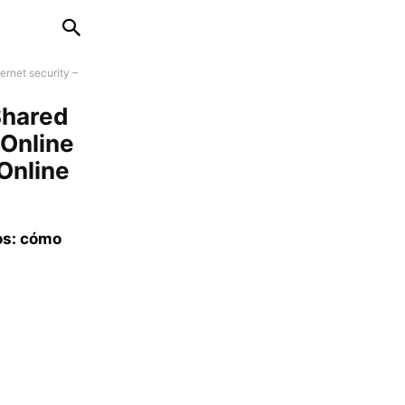
ernet security –
Shared
 Online
 Online
os: cómo