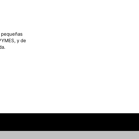
y pequeñas
 PYMES, y de
da.