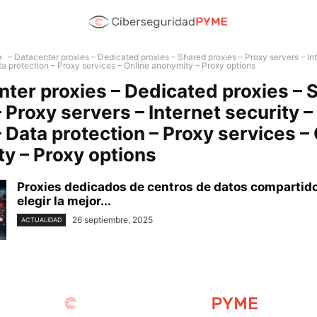
– Datacenter proxies – Dedicated proxies – Shared proxies – Proxy servers – Int
ta protection – Proxy services – Online anonymity – Proxy options
nter proxies – Dedicated proxies – 
 Proxy servers – Internet security –
– Data protection – Proxy services –
y – Proxy options
Proxies dedicados de centros de datos compartid
elegir la mejor...
26 septiembre, 2025
ACTUALIDAD