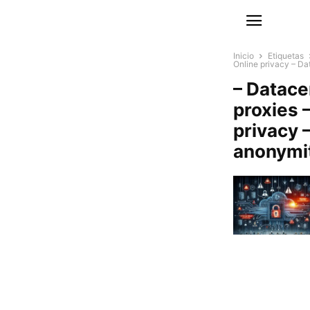
Inicio
Etiquetas
Online privacy – Da
– Datace
proxies –
privacy 
anonymit