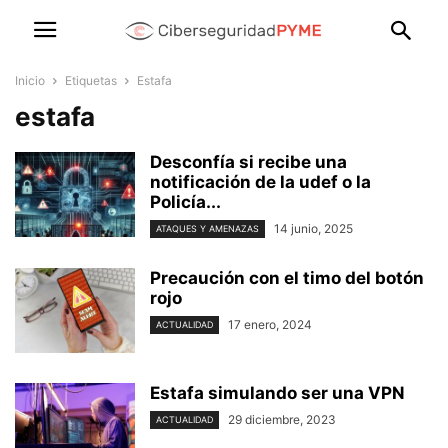
Inicio
Etiquetas
Estafa
estafa
Desconfía si recibe una
notificación de la udef o la
Policía...
14 junio, 2025
ATAQUES Y AMENAZAS
Precaución con el timo del botón
rojo
17 enero, 2024
ACTUALIDAD
Estafa simulando ser una VPN
29 diciembre, 2023
ACTUALIDAD