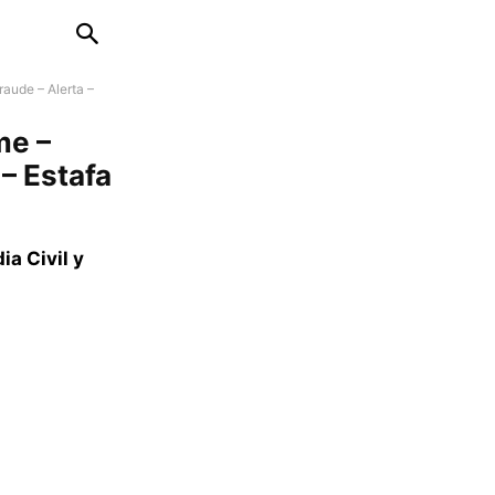
raude – Alerta –
me –
– Estafa
a Civil y