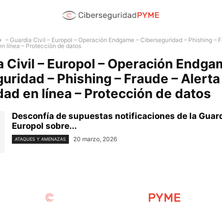
– Guardia Civil – Europol – Operación Endgame – Ciberseguridad – Phishing – F
en línea – Protección de datos
a Civil – Europol – Operación Endga
uridad – Phishing – Fraude – Alerta 
dad en línea – Protección de datos
Desconfía de supuestas notificaciones de la Guardi
Europol sobre...
20 marzo, 2026
ATAQUES Y AMENAZAS