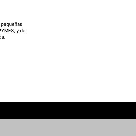
y pequeñas
 PYMES, y de
da.