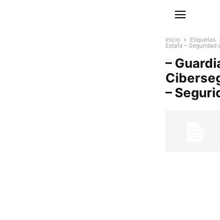
Inicio
Etiquetas
Estafa – Seguridad 
– Guardi
Ciberseg
– Seguri