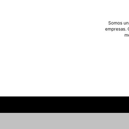
Somos una
empresas. C
mo