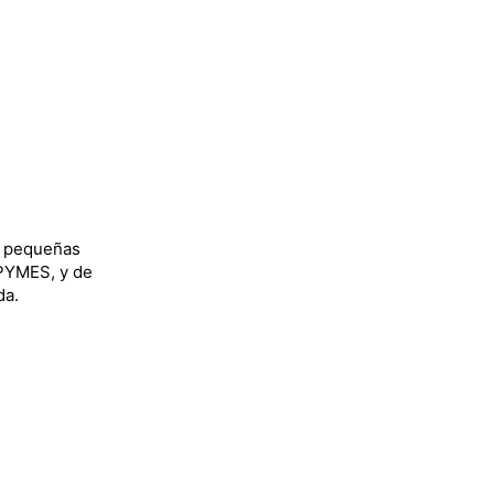
y pequeñas
 PYMES, y de
da.