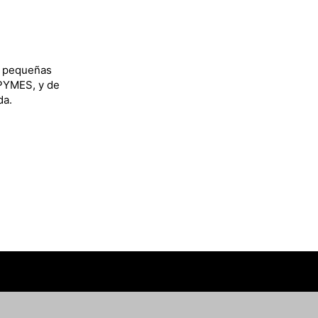
y pequeñas
 PYMES, y de
da.