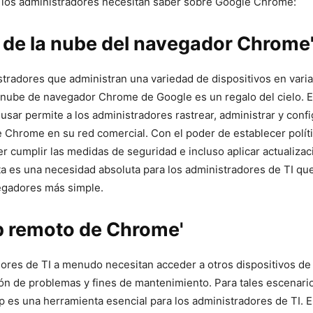
e los administradores necesitan saber sobre Google Chrome:
 de la nube del ⁣navegador Chrome
stradores que⁢ administran ​una variedad ⁣de dispositivos en vari
la nube de⁢ navegador Chrome de Google es​ un regalo del cielo. E
 usar ⁤permite a los administradores rastrear, ⁣administrar y confi
Chrome en su red ‍comercial. Con el poder de establecer políti
er cumplir las medidas de seguridad e incluso aplicar actualizac
a ⁤es una necesidad absoluta para los ‍administradores de TI q
gadores ‌más ‌simple.
p remoto de Chrome'
ores de‍ TI a menudo ⁤necesitan acceder a otros dispositivos de
ión de problemas ⁢y fines de mantenimiento. Para tales‍ escenar
es una‌ herramienta esencial para los administradores de TI. 