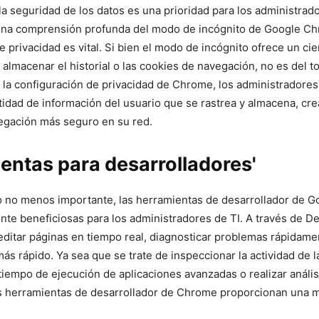
la seguridad de los datos es una ​prioridad‍ para los administrad
 una‌ comprensión profunda del modo de incógnito​ de Google Chr
 privacidad es vital. Si bien el modo‍ de incógnito ofrece un cie
 almacenar el historial o las cookies ​de navegación, no es del t
 la configuración de privacidad de Chrome, ⁢los administradore
antidad de información del‍ usuario que se rastrea y almacena, cr
gación más seguro en su ⁤red.
entas para desarrolladores'
o no menos importante, ‍las herramientas de desarrollador de G
te beneficiosas para los administradores de TI. A través de D
editar páginas en tiempo real,⁢ diagnosticar problemas rápidamen
ás rápido. Ya sea que se trate de inspeccionar la actividad de la
iempo de ejecución de aplicaciones ⁤avanzadas o realizar anális
s herramientas de desarrollador de Chrome ‌proporcionan una 