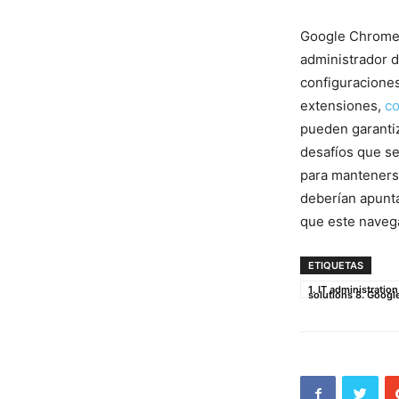
Google Chrome 
administrador⁣ d
configuraciones,
extensiones,
co
pueden garantiz
desafíos que se
para ⁤mantenerse
deberían apunta
que este naveg
ETIQUETAS
1. IT administrati
solutions 8. Google