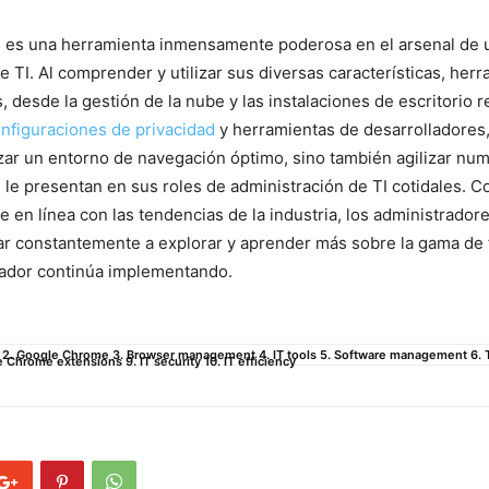
es una herramienta inmensamente poderosa en el arsenal de ‌
e TI. Al comprender y utilizar sus ⁣diversas⁢ características, her
 desde⁤ la gestión de la nube y las instalaciones de escritorio r
nfiguraciones de privacidad
y herramientas de desarrolladores,
ar un entorno de navegación⁣ óptimo,‌ sino también agilizar num
 le presentan en sus roles de administración de TI cotidales. C
 en línea con las tendencias⁣ de la ⁣industria, los administradore
r constantemente a explorar‍ y aprender más sobre ⁣la​ gama de
ador continúa implementando.
on 2. Google Chrome 3. Browser management 4. IT tools 5. Software management 6. T
 Chrome extensions 9. IT security 10. IT efficiency