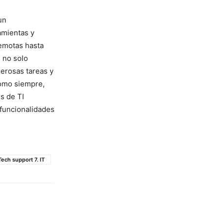
un
ramientas y
emotas hasta‌
 no solo
erosas⁢ tareas y
omo⁢ siempre,
s de TI‍
 funcionalidades
ech support 7. IT