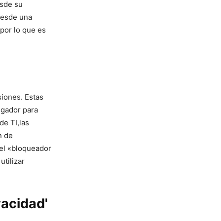
sde ‍su
 desde una
 por lo que es
siones. Estas
egador para
de TI,las
n de
el‍ «bloqueador
utilizar
.
vacidad'