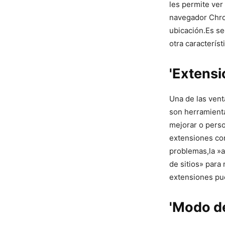
les permite ver
navegador Chrom
ubicación.Es se
otra caracterís
'Extensi
Una de las​ ven
⁢son herramient
mejorar o perso
extensiones com
problemas,la ‌»
de sitios» para 
⁢extensiones pu
'Modo de