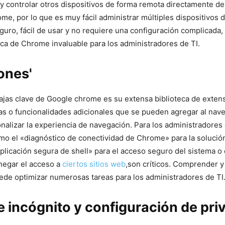
 y controlar otros dispositivos de forma remota directamente de
e,⁢ por lo que es muy ‍fácil administrar múltiples ​dispositivos
guro, fácil de usar y‌ no requiere una configuración complicada,
tica de Chrome invaluable para los administradores de TI.
ones'
tajas clave de Google chrome es su extensa biblioteca de exten
as o funcionalidades‍ adicionales que se pueden agregar al nav
nalizar la experiencia de navegación. Para los administradores 
o el «diagnóstico de‌ conectividad​ de Chrome» para la ​solució
aplicación segura de shell» para el acceso seguro del sistema o 
negar⁤ el acceso​ a
ciertos sitios web
,son críticos. Comprender y 
ede optimizar numerosas tareas para los administradores de TI
 incógnito y ⁣configuración de pri