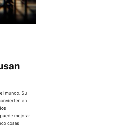
 usan
el mundo. Su⁢
convierten en
 los
⁢ puede mejorar
inco cosas