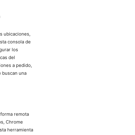
'
as ubicaciones,
sta consola ⁤de
gurar los
cas del
iones a pedido,
ue buscan una
 forma‍ remota
ios, Chrome
Esta herramienta