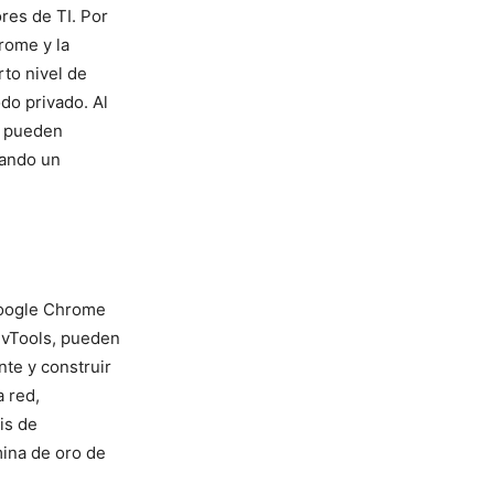
ores de TI. Por
ome y la‌
rto nivel de
odo privado. Al
s pueden
eando un
oogle ⁣Chrome⁤
evTools, pueden
te​ y construir
 red,⁢
is de
mina de oro de