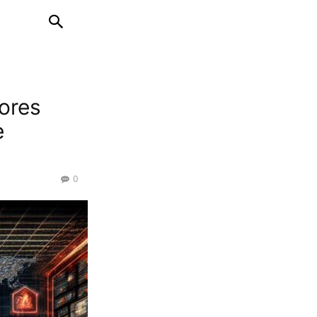
dores
e
0