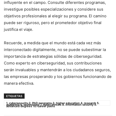
influyente en ‌el campo. Consulte diferentes‍ programas,⁢
investigue posibles especializaciones y considere⁤ sus​
objetivos profesionales al elegir su programa. ​El camino⁤
puede ser ⁣riguroso, pero el prometedor objetivo final
justifica el viaje.
Recuerde, a medida que el​ mundo está cada vez más
interconectado digitalmente, no se puede subestimar la
importancia de estrategias sólidas⁢ de ciberseguridad.
Como⁤ experto en ciberseguridad, sus contribuciones
serán invaluables y mantendrán a ⁤los ciudadanos seguros,
las empresas prosperando y los gobiernos funcionando ‍de
manera efectiva.
ETIQUETAS
1. cybersecurity 2. PhD programs 3. higher education 4. research 5.
academia 6. technology 7. cyber threats 8. information security 9.
advanced degrees 10. career paths