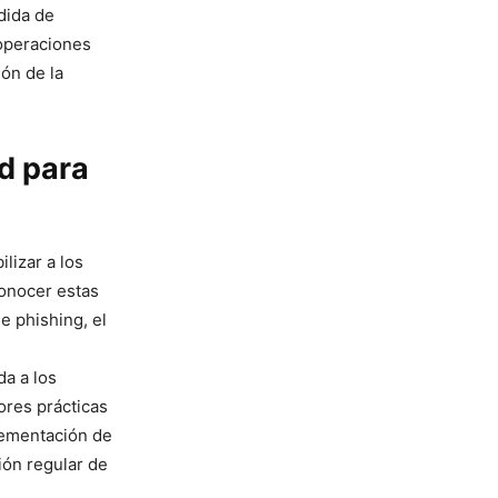
dida de
 operaciones
ón de la
d para
lizar a los
onocer estas
e phishing, el
da a los
ores prácticas
plementación de
ión regular de