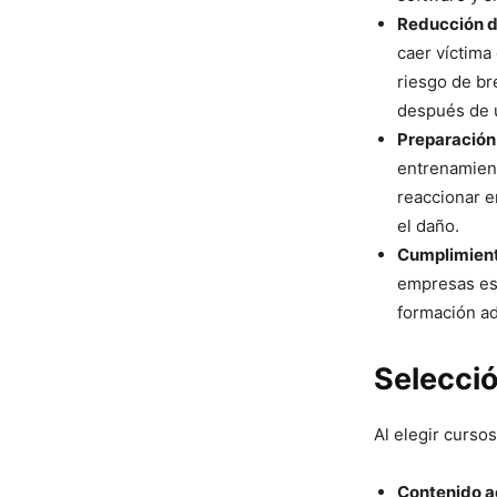
Reducción d
caer víctima
riesgo de br
después de 
Preparación
entrenamient
reaccionar e
el daño.
Cumplimient
empresas est
formación ad
Selecci
Al elegir curso
Contenido a