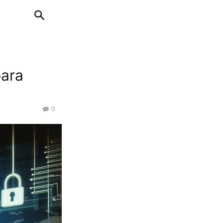
para
0