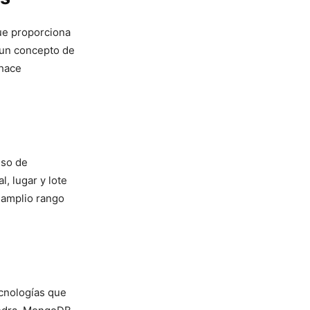
ue proporciona
n un concepto de
 hace
so⁤ de
, lugar ⁢y lote
n amplio rango
cnologías ​que