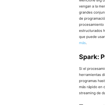
Mencione ‌Big 
vengan ‍a la me
grandes conjunt
de programación
procesamiento ⁢y
estructurados‍ 
que puede usars
más
.
Spark: 
Si el‌ procesami
herramientas di
programas hasta
más rápido en d
streaming ‌de da