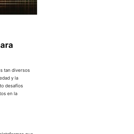
para
 tan diversos‍
iedad y la
to desafíos
tos en la