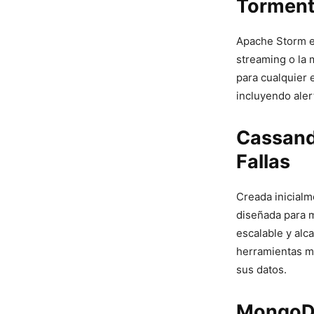
Tormenta
Apache Storm es
streaming o la 
para cualquier 
incluyendo‌ aler
Cassand
Fallas
Creada inicialm
diseñada para m
escalable y alca
herramientas má
sus datos.
MongoDB: