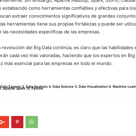
antemente. Sin ​embargo,‌ Apache⁢ Hadoop, Spark, Storm, ⁢Cas
n establecido​ como herramientas confiables y efectivas para lo
scan extraer conocimientos significativos de grandes ‍conjunto
as herramientas tiene sus propias ​fortalezas y puede ser utiliz
 las necesidades específicas de las empresas.⁢
 revolución del Big‍ Data continúa, es claro que las habilidades⁢
rán cada vez más valoradas, haciendo que los expertos ​en Big
ez más esencial para las empresas en todo el mundo.
. Data Experts 3. Data Analysis 4. Data Science 5. Data Visualization 6. Machine Learn
9. Apache Spark 10. Python