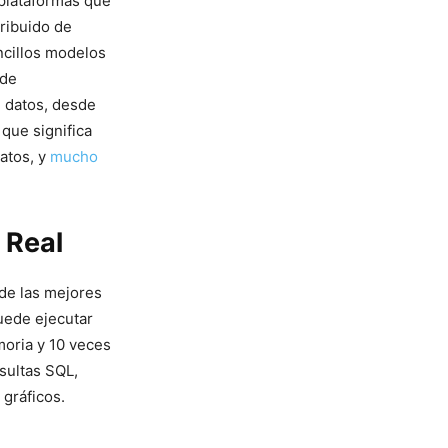
plataformas⁢ que
tribuido de
ncillos modelos
 de
 datos,​ desde
 que significa
atos, y
mucho
 Real
⁤de las mejores
uede ejecutar
oria y⁤ 10 veces
nsultas SQL,
gráficos.‍