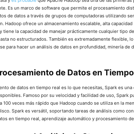
Data y
es probable
‍ que ​Apache Hadoop sea una de las primeras 
nte.‌ Es un marco de software que⁢ permite el procesamiento dis
os de datos a través de grupos de computadoras utilizando se
.‍ Hadoop⁤ ofrece un almacenamiento escalable, alta capacidad
 tiene la capacidad ⁣de ‍manejar ⁢prácticamente cualquier tipo de
hasta no estructurados. También⁢ es extremadamente flexible,‍ lo
e para hacer un análisis de datos en profundidad, minería de d
Procesamiento de Datos en Tiempo
ento de datos en tiempo real es lo‌ que ​necesitas, Spark es una 
sponibles. Famoso por su velocidad y facilidad de ‍uso, Spark p
 100 veces más rápido que Hadoop cuando se utiliza en la mem
isco. Spark es versátil, soportando tareas de⁣ análisis ‍como co
tos en ⁢tiempo real, aprendizaje automático‍ y procesamiento de 