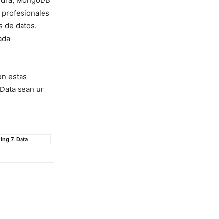
sandra, MongoDB
s profesionales
s de datos.
ada
 en estas
 Data sean un
ing 7. Data