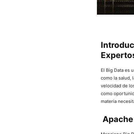
Introduc
Experto
El ⁣Big Data es
como la salud, ⁤l
velocidad ​de l
‍como oportunida
materia necesit
⁢ Apache