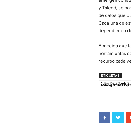
‍emergen⁢ const
y Talend, se ha
de datos que bu
Cada una de est
dependiendo ⁢de
A medida que⁣ la
herramientas se
recurso cada v
ETIQUETAS
1. Big Data Tools 2
Mining 8. Hadoop 