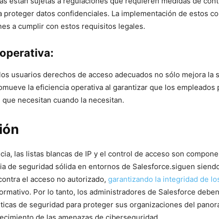
ias están sujetas a regulaciones que requieren medidas de cont
a proteger datos confidenciales. La implementación de estos co
es a cumplir con estos requisitos‍ legales.
 operativa:
los usuarios derechos de ⁣acceso ‌adecuados no sólo mejora la⁢ 
mueve⁤ la eficiencia⁢ operativa al garantizar que los empleado
ón que necesitan cuando la necesitan.
ión
ncia, las listas blancas de IP y el control de acceso son compon
ia de seguridad sólida en entornos de​ Salesforce.siguen siend
⁣contra el acceso no autorizado,
garantizando la integridad de lo
rmativo.‌ Por⁢ lo tanto, los ‌administradores de Salesforce deb
sticas de‌ seguridad para proteger sus organizaciones del pano
recimiento de las amenazas de ciberseguridad.