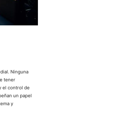
rdial. Ninguna
 tener‌
el control de⁤
mpeñan un papel
stema y