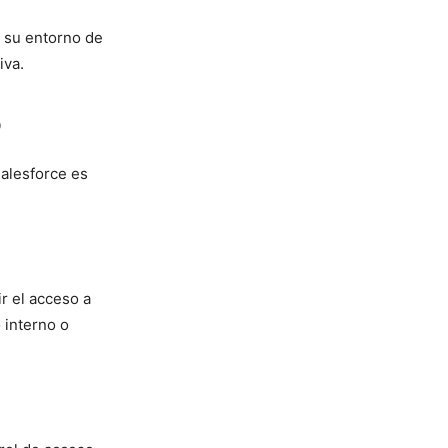
a su entorno de
iva.
o
Salesforce es
r el acceso a
o interno o