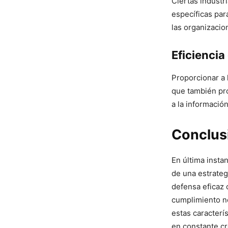
Ciertas industr
específicas par
las organizacion
Eficiencia⁣
Proporcionar a 
que también pro
a ‌la informaci
Conclus
En última insta
de una estrateg
defensa eficaz 
cumplimiento no
estas caracterí
en constante c