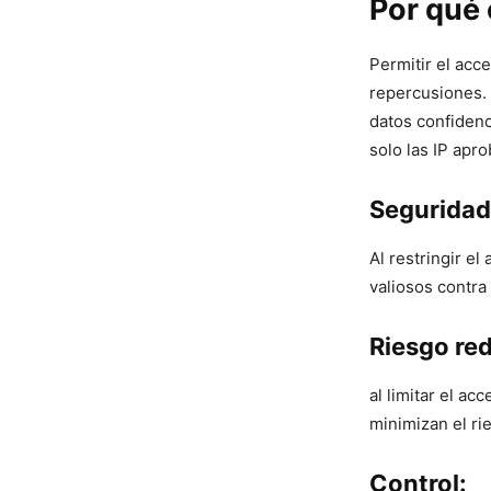
Por qué e
Permitir el acce
repercusiones. 
datos confidenci
⁣solo las IP apr
Seguridad 
Al restringir el
valiosos contra
Riesgo re
al limitar el ac
minimizan⁤ el ri
Control: