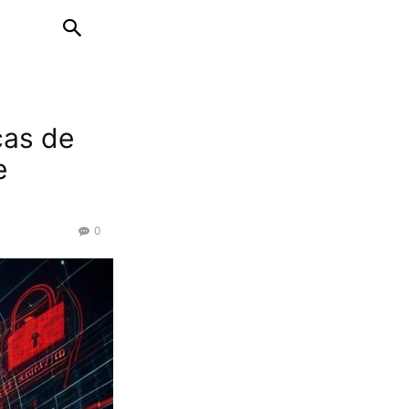
cas de
e
0