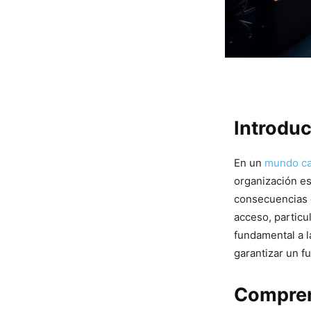
Introdu
En un
mundo ca
organización ⁤e
consecuencias d
acceso, particu
fundamental a la
garantizar un f
Comprend