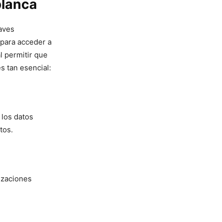
 blanca
aves‌
 para acceder a
al permitir que
es tan esencial:
los ‍datos
tos.
nizaciones