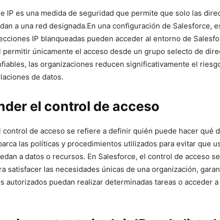
​de IP es una medida de seguridad que permite que solo⁣ las direc
an a una red⁤ designada.En una‌ configuración‌ de Salesforce,⁢ es
recciones IP blanqueadas pueden acceder⁢ al entorno de Salesfo
l⁢ permitir únicamente el acceso desde un grupo selecto de dire
fiables, las organizaciones reducen‍ significativamente el ries
olaciones de datos.
der el control de acceso
el control de acceso se refiere a definir quién puede⁤ hacer qué 
barca las políticas y procedimientos utilizados para evitar que u
cedan a datos o‍ recursos. En Salesforce, el control de acceso s
ra satisfacer las‌ necesidades únicas de una organización, gara
os autorizados puedan realizar determinadas tareas o acceder a