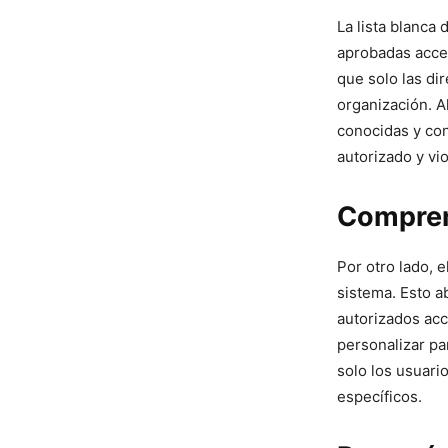
La lista blanca 
aprobadas acced
que solo las di
organización. A
conocidas y con
autorizado y‍ vi
Compren
Por otro lado, 
sistema.‍ Esto a
⁢autorizados ac
personalizar pa
solo los usuari
específicos.