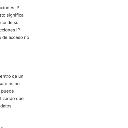
ciones​ IP
to significa
rce de su
cciones IP
go de acceso no
dentro de un
suarios no
e puede‍
ntizando que
 datos