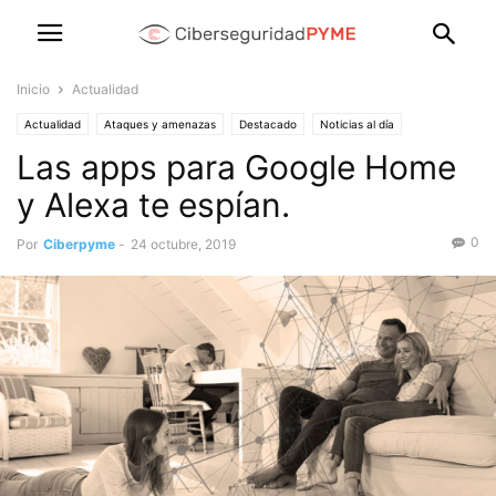
Inicio
Actualidad
Actualidad
Ataques y amenazas
Destacado
Noticias al día
Las apps para Google Home
Soluciones para PYMES
Productos y servicios de las empresas
y Alexa te espían.
0
Por
Ciberpyme
-
24 octubre, 2019