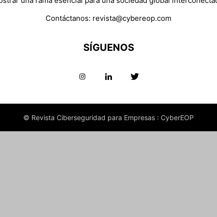
strar una rama esencial para una sociedad global interconecta
Contáctanos:
revista@cybereop.com
SÍGUENOS
© Revista Ciberseguridad para Empresas : CyberEOP