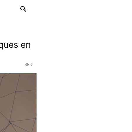
ques en
0