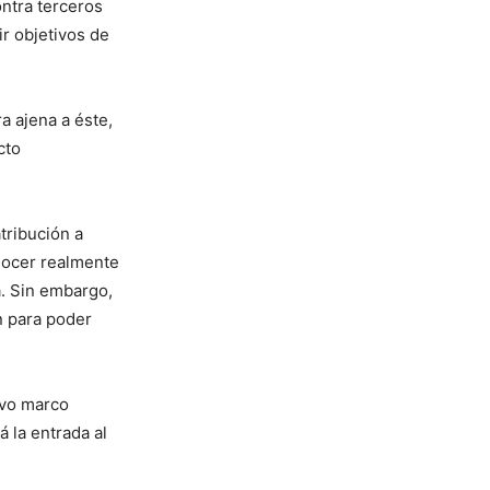
ntra terceros
r objetivos de
a ajena a éste,
cto
tribución a
ocer realmente
a. Sin embargo,
n para poder
evo marco
á la entrada al