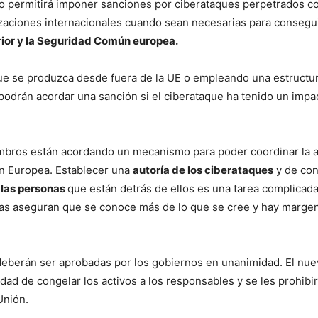
co permitirá imponer sanciones por ciberataques perpetrados co
zaciones internacionales cuando sean necesarias para consegui
erior y la Seguridad Común europea.
e se produzca desde fuera de la UE o empleando una estructur
podrán acordar una sanción si el ciberataque ha tenido un impa
mbros están acordando un mecanismo para poder coordinar la a
ón Europea. Establecer una
autoría de los ciberataques
y de con
 las personas
que están detrás de ellos es una tarea complicad
as aseguran que se conoce más de lo que se cree y hay marge
deberán ser aprobadas por los gobiernos en unanimidad. El nu
dad de congelar los activos a los responsables y se les prohibir
 Unión.