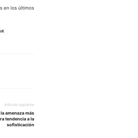
s en los últimos
UE
Artículo siguiente
o la amenaza más
ra tendencia a la
sofisticación