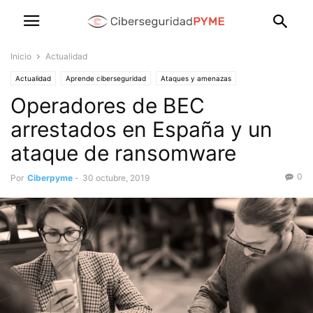
Inicio
Actualidad
Actualidad
Aprende ciberseguridad
Ataques y amenazas
Operadores de BEC
Consejos de ciberseguridad
Destacado
Soluciones para PYMES
Productos y servicios de las empresas
arrestados en España y un
ataque de ransomware
0
Por
Ciberpyme
-
30 octubre, 2019