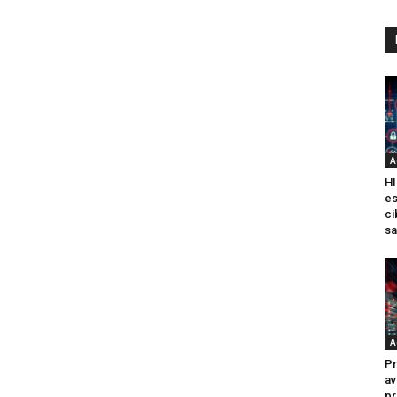
A
HI
es
ci
sa
A
Pr
av
pr