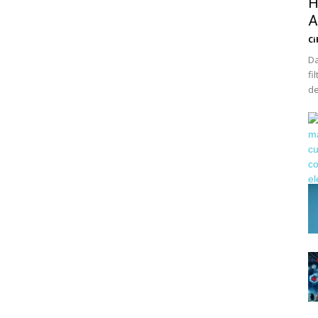
H
A
Ci
Da
fi
de