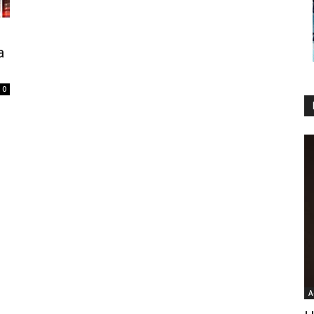
a
0
A