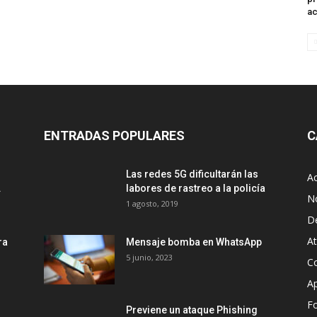
ac
ENTRADAS POPULARES
C
Las redes 5G dificultarán las
Ac
.
labores de rastreo a la policía
No
1 agosto, 2019
D
A
ra
Mensaje bomba en WhatsApp
5 junio, 2023
Co
Ap
Fo
Previene un ataque Phishing