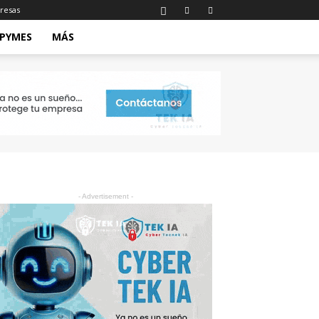
resas
 PYMES
MÁS
- Advertisement -