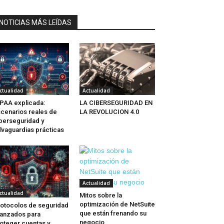
NOTICIAS MÁS LEÍDAS
ctualidad
Actualidad
PAA explicada:
LA CIBERSEGURIDAD EN
cenarios reales de
LA REVOLUCION 4.0
berseguridad y
lvaguardias prácticas
Actualidad
ctualidad
Mitos sobre la
optimización de NetSuite
otocolos de seguridad
que están frenando su
anzados para
negocio
oteger cuentas y