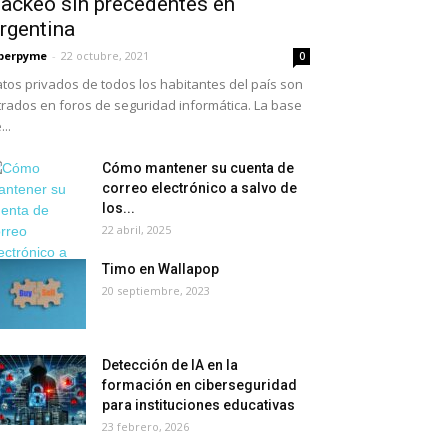
ackeo sin precedentes en
rgentina
berpyme
-
22 octubre, 2021
0
tos privados de todos los habitantes del país son
ltrados en foros de seguridad informática. La base
...
Cómo mantener su cuenta de
correo electrónico a salvo de
los...
22 abril, 2025
Timo en Wallapop
20 septiembre, 2023
Detección de IA en la
formación en ciberseguridad
para instituciones educativas
23 febrero, 2026