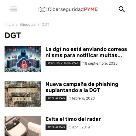
Inicio
Etiquetas
DGT
DGT
La dgt no está enviando correos
ni sms para notificar multas...
18 septiembre, 2025
ATAQUES Y AMENAZAS
Nueva campaña de phishing
suplantando a la DGT
1 febrero, 2023
ACTUALIDAD
Evita el timo del radar
5 abril, 2019
ACTUALIDAD