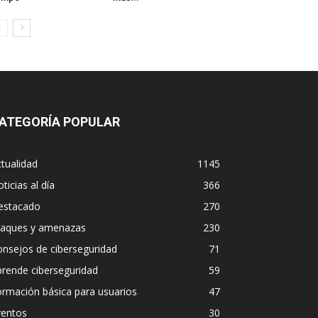
ATEGORÍA POPULAR
tualidad
1145
ticias al día
366
estacado
270
taques y amenazas
230
nsejos de ciberseguridad
71
rende ciberseguridad
59
rmación básica para usuarios
47
ventos
30