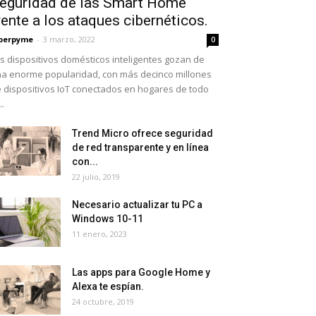
eguridad de las Smart Home
rente a los ataques cibernéticos.
berpyme
-
3 marzo, 2022
0
s dispositivos domésticos inteligentes gozan de
a enorme popularidad, con más decinco millones
 dispositivos IoT conectados en hogares de todo
..
Trend Micro ofrece seguridad
de red transparente y en línea
con...
22 julio, 2019
Necesario actualizar tu PC a
Windows 10-11
11 enero, 2023
Las apps para Google Home y
Alexa te espían.
24 octubre, 2019