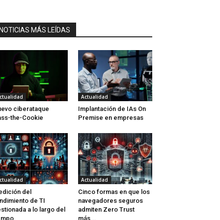
NOTICIAS MÁS LEÍDAS
ctualidad
Actualidad
evo ciberataque
Implantación de IAs On
ss-the-Cookie
Premise en empresas
ctualidad
Actualidad
dición del
Cinco formas en que los
ndimiento de TI
navegadores seguros
stionada a lo largo del
admiten Zero Trust
empo
más...