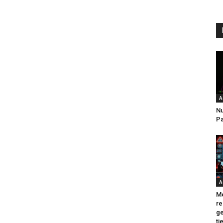
A
Nu
Pa
A
Me
re
ge
ti