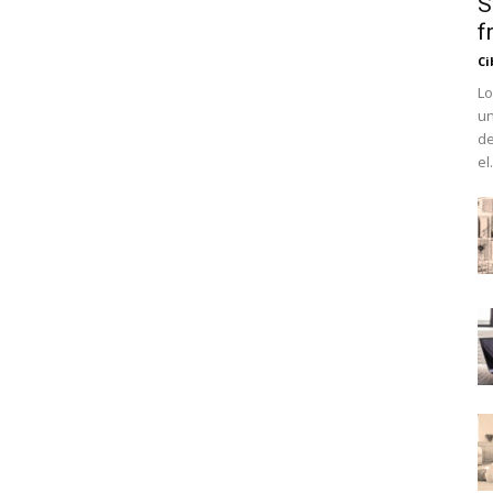
S
f
Ci
Lo
un
de
el.