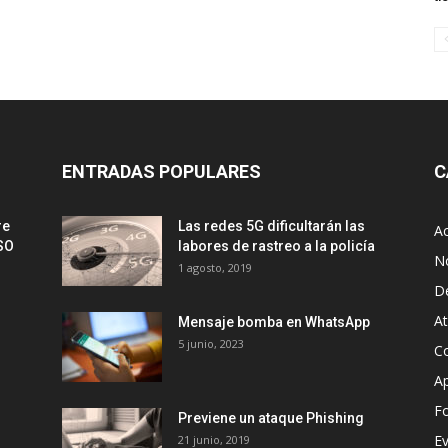
ENTRADAS POPULARES
C
re
Las redes 5G dificultarán las
Ac
SSO
labores de rastreo a la policía
No
1 agosto, 2019
D
A
Mensaje bomba en WhatsApp
5 junio, 2023
Co
Ap
Fo
Previene un ataque Phishing
E
21 junio, 2019