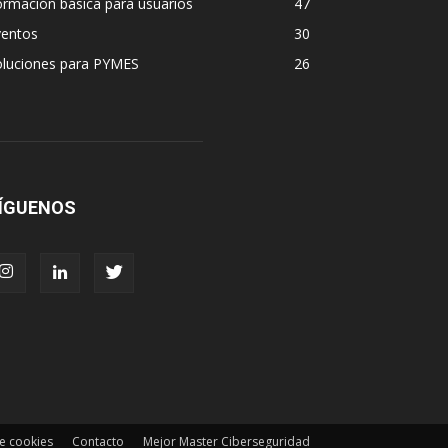
rmación básica para usuarios
47
ventos
30
oluciones para PYMES
26
ÍGUENOS
de cookies
Contacto
Mejor Master Ciberseguridad