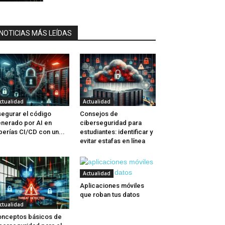
NOTICIAS MÁS LEÍDAS
ctualidad
Actualidad
egurar el código
Consejos de
nerado por AI en
ciberseguridad para
berías CI/CD con un...
estudiantes: identificar y
evitar estafas en línea
Actualidad
Aplicaciones móviles
que roban tus datos
ctualidad
nceptos básicos de