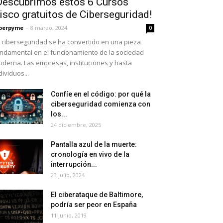
Descubrimos estos 6 Cursos
isco gratuitos de Ciberseguridad!
berpyme
-
8 marzo, 2024
0
 ciberseguridad se ha convertido en una pieza
ndamental en el funcionamiento de la sociedad
derna. Las empresas, instituciones y hasta
dividuos...
Confíe en el código: por qué la
ciberseguridad comienza con
los...
24 diciembre, 2025
Pantalla azul de la muerte:
cronología en vivo de la
interrupción...
23 julio, 2024
El ciberataque de Baltimore,
podría ser peor en España
11 junio, 2019