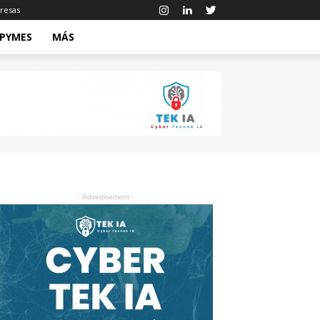
resas
 PYMES
MÁS
- Advertisement -