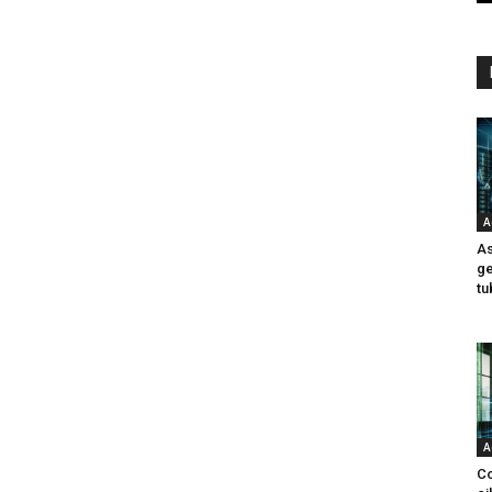
A
As
ge
tu
A
Co