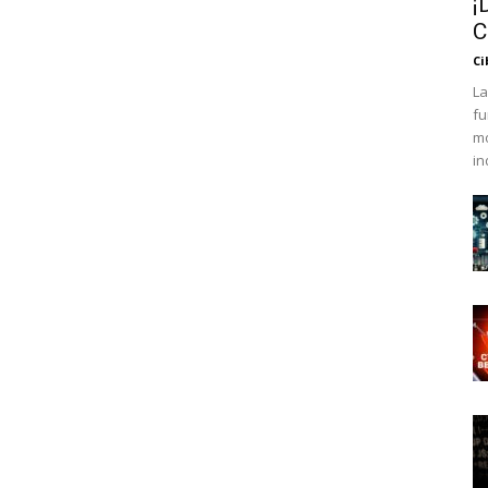
¡
C
Ci
La
fu
mo
in