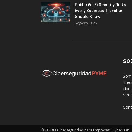
Public Wi-Fi Security Risks
Every Business Traveller
Should Know
5 agosto, 2026
SO
Somo
medi
cibe
rama
Cont
© Revista Ciberseguridad para Empresas : CyberEOP