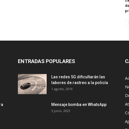
ci
de
pr
ENTRADAS POPULARES
C
Las redes 5G dificultarán las
Ac
.
labores de rastreo a la policía
No
1 agosto, 2019
D
A
ra
Mensaje bomba en WhatsApp
5 junio, 2023
Co
Ap