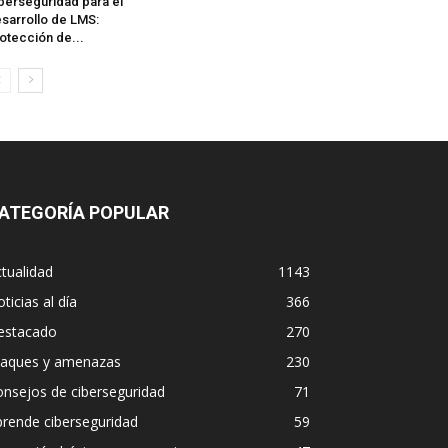
berseguridad para el
sarrollo de LMS:
otección de...
ATEGORÍA POPULAR
tualidad
1143
ticias al día
366
estacado
270
taques y amenazas
230
nsejos de ciberseguridad
71
rende ciberseguridad
59