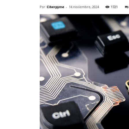
Por
Ciberpyme
-
14 noviembre, 2024
1721