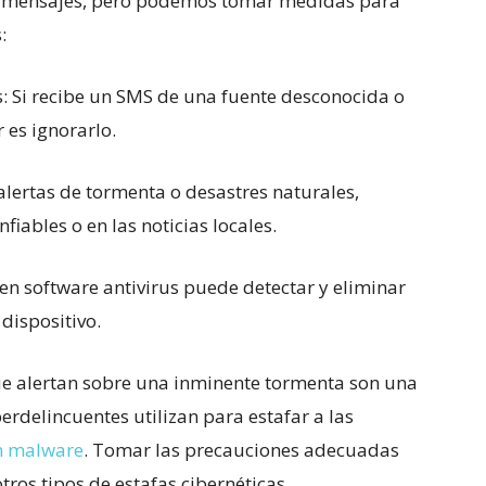
a mensajes, pero podemos tomar medidas para
:
s: Si recibe un SMS de una fuente desconocida o
 es ignorarlo.
 alertas de tormenta o desastres naturales,
iables o en las noticias locales.
uen software antivirus puede detectar y eliminar
dispositivo.
ue alertan sobre una inminente tormenta son una
erdelincuentes utilizan para estafar a las
on malware
. Tomar las precauciones adecuadas
ros tipos de estafas cibernéticas.