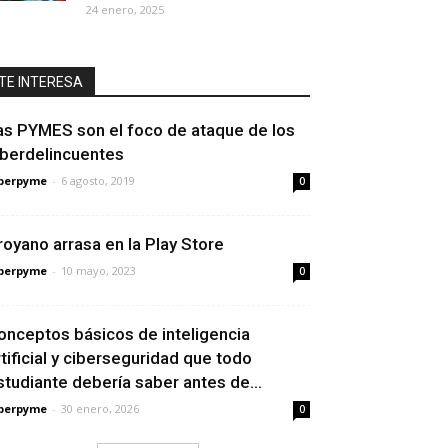
24 enero, 2025
TE INTERESA
as PYMES son el foco de ataque de los
iberdelincuentes
berpyme
-
6 agosto, 2019
0
royano arrasa en la Play Store
berpyme
-
10 mayo, 2023
0
onceptos básicos de inteligencia
rtificial y ciberseguridad que todo
studiante debería saber antes de...
berpyme
-
30 enero, 2026
0