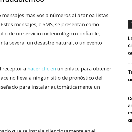
 mensajes masivos a números al azar oa listas
 Estos mensajes, o SMS, se presentan como
 o de un servicio meteorológico confiable,
L
ta severa, un desastre natural, o un evento
c
Ci
al receptor a
hacer clic en
un enlace para obtener
T
ce no lleva a ningún sitio de pronóstico del
Ci
 diseñado para instalar automáticamente un
C
a
e
Ci
ado que se instala silenciosamente en el