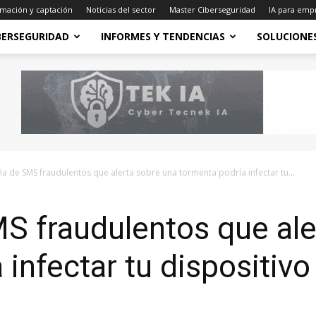
mación y captación
Noticias del sector
Master Ciberseguridad
IA para emp
BERSEGURIDAD
INFORMES Y TENDENCIAS
SOLUCIONE
 de SMS fraudulentos que alerta sobre una tormenta podría infectar tu...
 fraudulentos que ale
 infectar tu dispositivo