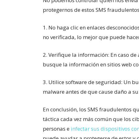
No podemos controlar quién nos enví
protegernos de estos SMS fraudulentos
1. No haga clic en enlaces desconocido
no verificada, lo mejor que puede hacer
2. Verifique la información: En caso de
busque la información en sitios web conf
3. Utilice software de seguridad: Un b
malware antes de que cause daño a su 
En conclusión, los SMS fraudulentos q
táctica cada vez más común que los cib
personas e
infectar sus dispositivos c
puede ayudar a protegerse de estos y ot