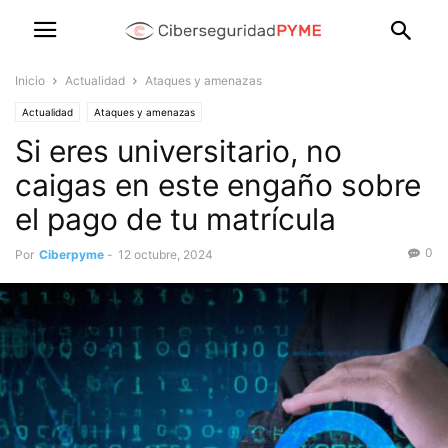
Inicio
Actualidad
Ataques y amenazas
Actualidad
Ataques y amenazas
Si eres universitario, no
caigas en este engaño sobre
el pago de tu matrícula
0
Por
Ciberpyme
-
12 octubre, 2024