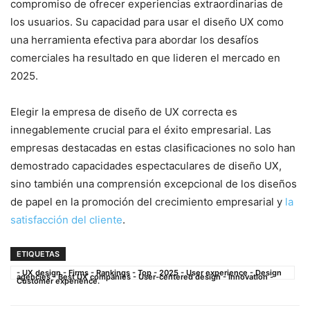
compromiso de ofrecer⁢ experiencias extraordinarias de
los‍ usuarios. Su capacidad para usar ​el diseño UX ‌como
una herramienta ​efectiva ⁣para abordar los desafíos
comerciales ​ha resultado en ‍que lideren el mercado en
2025.
Elegir la ‍empresa de ​diseño de⁢ UX⁣ correcta es
innegablemente crucial para​ el éxito empresarial. Las
empresas destacadas ⁣en estas‌ clasificaciones no solo han
demostrado capacidades espectaculares‌ de⁤ diseño UX,
sino también una comprensión⁣ excepcional de los diseños⁣
de papel en la promoción del crecimiento empresarial y
la
satisfacción del cliente
.
ETIQUETAS
- UX design - Firms - Rankings - Top - 2025 - User experience - Design
agencies - Best UX companies - User-centered design - Innovation -
Customer experience.