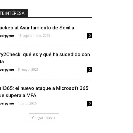
TE INTERESA
ackeo al Ayuntamiento de Sevilla
berpyme
-
13 septiembre, 2023
0
ry2Check: qué es y qué ha sucedido con
la
berpyme
-
8 mayo, 2023
0
ali365: el nuevo ataque a Microsoft 365
ue supera a MFA
berpyme
-
1 julio, 2026
0
Cargar más