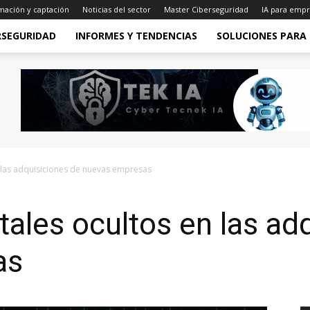
mación y captación
Noticias del sector
Master Ciberseguridad
IA para empr
RSEGURIDAD
INFORMES Y TENDENCIAS
SOLUCIONES PARA
n las adquisiciones de nuevas empresas
tales ocultos en las ad
as