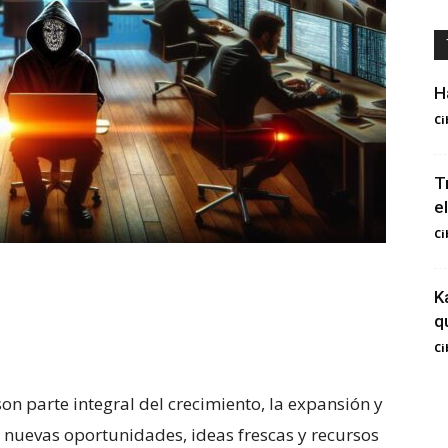
H
Ci
T
el
Ci
K
q
Ci
n parte integral ⁤del crecimiento, la ‌expansión y
n nuevas‍ oportunidades, ideas⁤ frescas y recursos