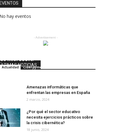
EVENTOS
No hay eventos
- Advertisement -
La nueva suplantación de identidad
de Microsoft.
ÚLTIMAS NOTICIAS
Ciberpyme
-
6 noviembre, 2019
Actualidad
0
Amenazas informáticas que
enfrentan las empresas en España
2 marzo, 2024
¿Por qué el sector educativo
necesita ejercicios prácticos sobre
la crisis cibernética?
18 junio, 2024