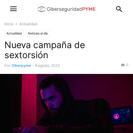
Inicio
Actualidad
Actualidad
Noticias al día
Nueva campaña de
sextorsión
0
Por
Ciberpyme
-
9 agosto, 2023