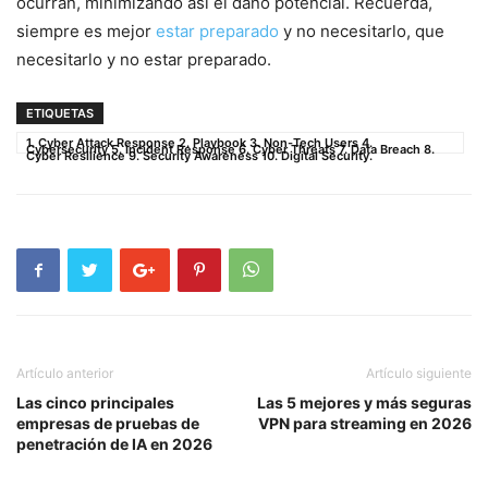
‍ocurran,⁤ minimizando así el daño⁣ potencial. Recuerda,
siempre es mejor
estar preparado
y no necesitarlo, que
necesitarlo ⁢y no estar preparado.
ETIQUETAS
1. Cyber Attack Response 2. Playbook 3. Non-Tech Users 4.
Cybersecurity 5. Incident Response 6. Cyber Threats 7. Data Breach 8.
Cyber Resilience 9. Security Awareness 10. Digital Security.
Artículo anterior
Artículo siguiente
Las cinco principales
Las 5 mejores y más seguras
empresas de pruebas de
VPN para streaming en 2026
penetración de IA en 2026