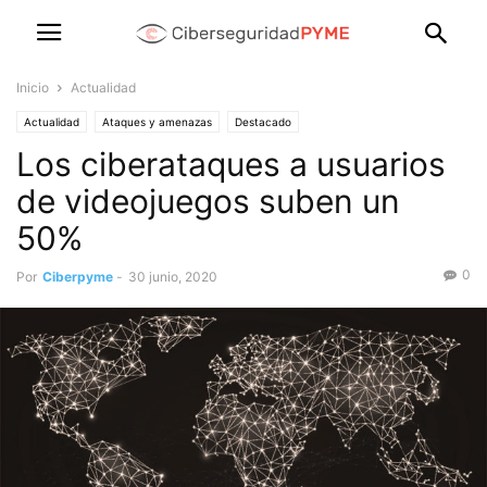
Inicio
Actualidad
Actualidad
Ataques y amenazas
Destacado
Los ciberataques a usuarios
de videojuegos suben un
50%
0
Por
Ciberpyme
-
30 junio, 2020