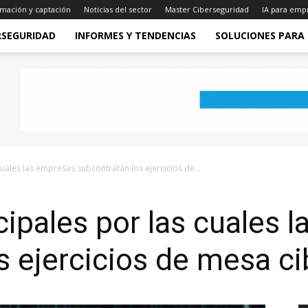
mación y captación
Noticias del sector
Master Ciberseguridad
IA para emp
RSEGURIDAD
INFORMES Y TENDENCIAS
SOLUCIONES PARA
uales las empresas subcontratan los ejercicios de...
cipales por las cuales 
s ejercicios de mesa ci