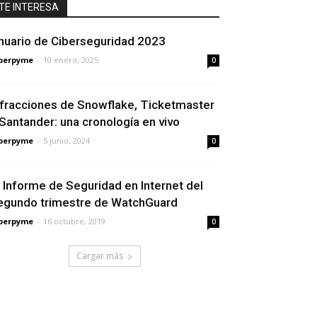
TE INTERESA
nuario de Ciberseguridad 2023
berpyme
-
10 enero, 2025
0
nfracciones de Snowflake, Ticketmaster
 Santander: una cronología en vivo
berpyme
-
5 junio, 2024
0
l Informe de Seguridad en Internet del
egundo trimestre de WatchGuard
berpyme
-
16 octubre, 2019
0
Cargar más