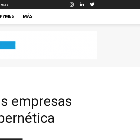
resas
 PYMES
MÁS
las empresas
bernética