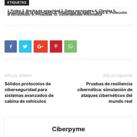
ETIQUETAS
1. Fuden 2. Brecha de seguridad 3. Datos personales 4. Clientes 5.
Seguridad de la información 6. Protección de datos 7. Aviso 8. Protección
al consumidor 9. Privacidad 10. Vulnerabilidad informática
Artículo anterior
Artículo siguiente
Sólidos protocolos de
Pruebas de resiliencia
ciberseguridad para
cibernética: simulación de
sistemas avanzados de
ataques cibernéticos del
cabina de vehículos
mundo real
Ciberpyme