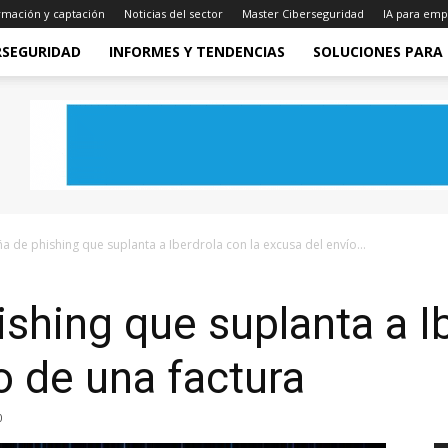
rmación y captación
Noticias del sector
Master Ciberseguridad
IA para emp
RSEGURIDAD
INFORMES Y TENDENCIAS
SOLUCIONES PARA
 de phishing que suplanta a Iberdrola con la excusa del envío...
hing que suplanta a Ib
o de una factura
0