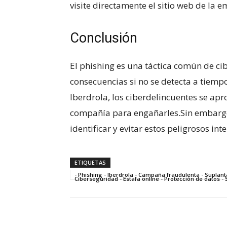
visite ⁣directamente⁢ el sitio web de la
Conclusión
El phishing es una táctica común de c
⁢consecuencias si no se detecta a⁣ tiem
Iberdrola, los ciberdelincuentes se apr
compañía para engañarles.Sin embarg
identificar y evitar estos peligrosos int
ETIQUETAS
- Phishing - Iberdrola - Campaña fraudulenta - Suplanta
Ciberseguridad - Estafa online - Protección de datos -