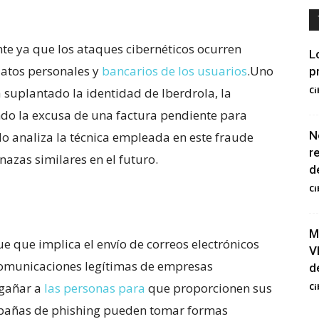
nte ya que los ataques cibernéticos ocurren
L
 datos personales y
bancarios de los usuarios
.Uno
p
a suplantado la identidad de Iberdrola, la
Ci
zando la excusa de una factura pendiente para
N
ulo analiza la técnica empleada en ⁢este fraude
r
zas‍ similares en el futuro.
d
Ci
M
 que implica el envío ‌de correos electrónicos ​
V
comunicaciones legítimas‍ de empresas
d
gañar a ⁣
las personas para
que proporcionen sus
Ci
mpañas de phishing pueden tomar formas