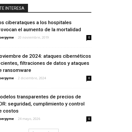
TE INTERESA
os ciberataques a los hospitales
rovocan el aumento de la mortalidad
berpyme
-
20 noviembre, 2019
0
oviembre de 2024: ataques cibernéticos
ecientes, filtraciones de datos y ataques
e ransomware
berpyme
-
2 diciembre, 2024
0
odelos transparentes de precios de
DR: seguridad, cumplimiento y control
e costos
berpyme
-
24 mayo, 2026
0