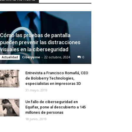
Cómo las pruebas de pantalla
pueden prevenir las distracciones
visuales en la ciberseguridad
Ciberpyme
-
22 octubre, 2024
0
Actualidad
Entrevista a Francisco Romañá, CEO
de Boloberry Technologies,
especialistas en impresoras 3D
31 mayo, 2019
Un fallo de ciberseguridad en
Equifax, pone al descubierto a 145
millones de personas
18 junio, 2019