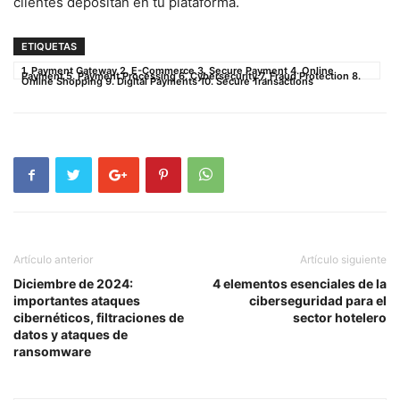
clientes⁤ depositan en tu plataforma.
ETIQUETAS
1. Payment Gateway 2. E-Commerce 3. Secure Payment 4. Online
Payment 5. Payment Processing 6. Cybersecurity 7. Fraud Protection 8.
Online Shopping 9. Digital Payments 10. Secure Transactions
Artículo anterior
Artículo siguiente
Diciembre de 2024:
4 elementos esenciales de la
importantes ataques
ciberseguridad para el
cibernéticos, filtraciones de
sector hotelero
datos y ataques de
ransomware