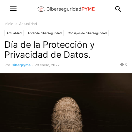
Inicio
Actualidad
Actualidad
Aprende ciberseguridad
Consejos de ciberseguridad
Día de la Protección y
Noticias al día
Privacidad de Datos.
0
Por
Ciberpyme
-
28 enero, 2022