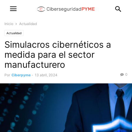
Inicio
Actualidad
Actualidad
Simulacros cibernéticos a
medida para el sector
manufacturero
0
Por
Ciberpyme
-
13 abril, 2024