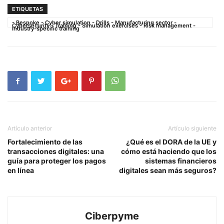
ETIQUETAS
- Bespoke - Cyber simulation - Drills - Manufacturing sector -
Cybersecurity - Training - Simulation exercises - Risk management -
Industry-specific training
Artículo anterior
Artículo siguiente
Fortalecimiento de las
¿Qué es el DORA de la UE y
transacciones digitales: una
cómo está haciendo que los
guía para proteger los pagos
sistemas financieros
en línea
digitales sean más seguros?
Ciberpyme