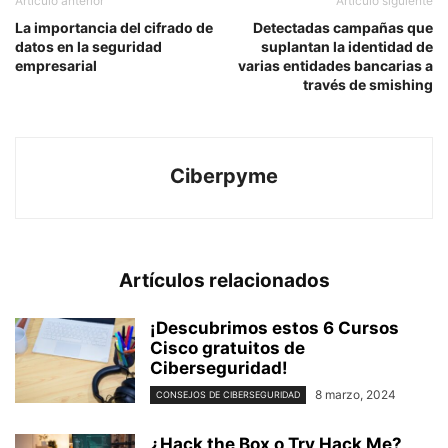
Artículo anterior
Artículo siguiente
La importancia del cifrado de
Detectadas campañas que
datos en la seguridad
suplantan la identidad de
empresarial
varias entidades bancarias a
través de smishing
Ciberpyme
Artículos relacionados
¡Descubrimos estos 6 Cursos
Cisco gratuitos de
Ciberseguridad!
8 marzo, 2024
CONSEJOS DE CIBERSEGURIDAD
¿Hack the Box o Try Hack Me?