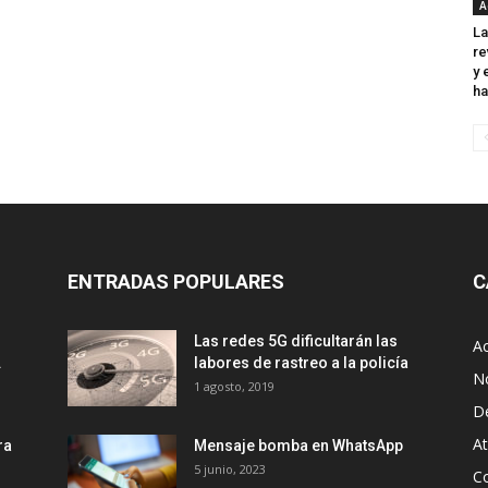
A
La
re
y 
ha
ENTRADAS POPULARES
C
Las redes 5G dificultarán las
Ac
.
labores de rastreo a la policía
No
1 agosto, 2019
D
A
ra
Mensaje bomba en WhatsApp
5 junio, 2023
Co