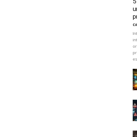
5
u
p
Ci
In
in
or
pr
es