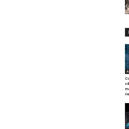
A
Co
ci
ma
ri