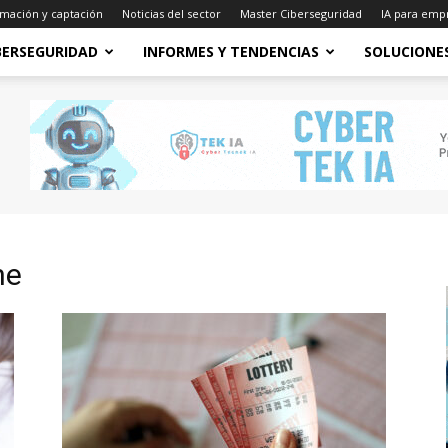
mación y captación
Noticias del sector
Master Ciberseguridad
IA para emp
BERSEGURIDAD
INFORMES Y TENDENCIAS
SOLUCIONE
ne