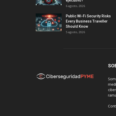
ejecutivo?
6 agosto, 2026
Public Wi-Fi Security Risks
Every Business Traveller
Should Know
5 agosto, 2026
SO
Somo
medi
cibe
rama
Cont