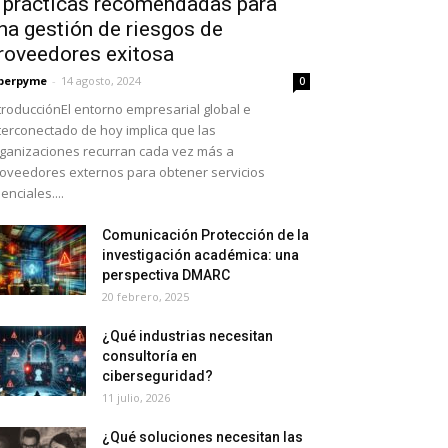
 prácticas recomendadas para
na gestión de riesgos de
roveedores exitosa
berpyme
-
14 agosto, 2024
0
troducciónEl entorno empresarial global⁣ e
terconectado de hoy implica⁢ que las
ganizaciones⁢ recurran cada vez más a
oveedores externos para obtener servicios ​
enciales....
Comunicación Protección de la
investigación académica: una
perspectiva DMARC
20 febrero, 2025
¿Qué industrias necesitan
consultoría en
ciberseguridad?
11 julio, 2026
¿Qué soluciones necesitan las