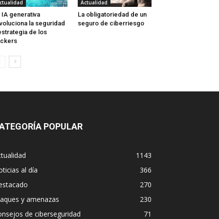
ctualidad
Actualidad
 IA generativa
La obligatoriedad de un
voluciona la seguridad
seguro de ciberriesgo
estrategia de los
ckers
ATEGORÍA POPULAR
tualidad
1143
ticias al día
366
estacado
270
taques y amenazas
230
nsejos de ciberseguridad
71