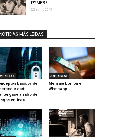
PYMES?
25 abril, 2019
NOTICIAS MÁS LEÍDAS
ctualidad
Actualidad
nceptos básicos de
Mensaje bomba en
berseguridad:
WhatsApp
nténgase a salvo de
esgos en línea...