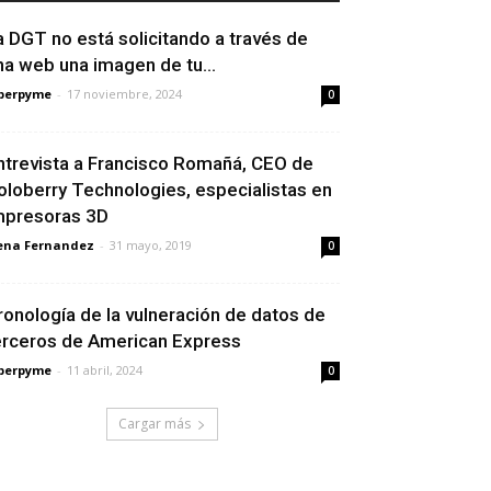
a DGT no está solicitando a través de
na web una imagen de tu...
berpyme
-
17 noviembre, 2024
0
ntrevista a Francisco Romañá, CEO de
oloberry Technologies, especialistas en
mpresoras 3D
ena Fernandez
-
31 mayo, 2019
0
ronología de la vulneración de datos de
erceros de American Express
berpyme
-
11 abril, 2024
0
Cargar más