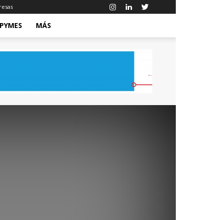
resas
 PYMES
MÁS