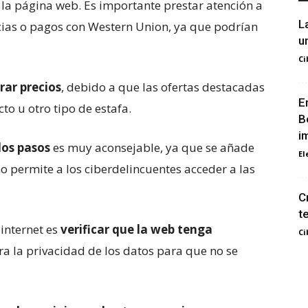
la página web. Es importante prestar atención a
L
ncias o pagos con Western Union, ya que podrían
u
Ci
ar precios
, debido a que las ofertas destacadas
E
to u otro tipo de estafa.
B
i
dos pasos
es muy aconsejable, ya que se añade
El
 permite a los ciberdelincuentes acceder a las
C
t
internet es
verificar que la web tenga
Ci
ura la privacidad de los datos para que no se