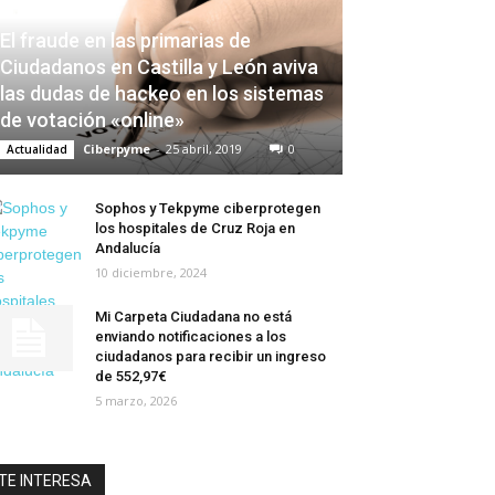
El fraude en las primarias de
Ciudadanos en Castilla y León aviva
las dudas de hackeo en los sistemas
de votación «online»
Ciberpyme
-
25 abril, 2019
0
Actualidad
Sophos y Tekpyme ciberprotegen
los hospitales de Cruz Roja en
Andalucía
10 diciembre, 2024
Mi Carpeta Ciudadana no está
enviando notificaciones a los
ciudadanos para recibir un ingreso
de 552,97€
5 marzo, 2026
TE INTERESA