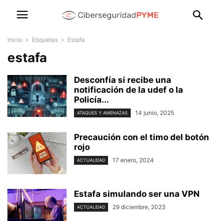
Inicio
Etiquetas
Estafa
estafa
Desconfía si recibe una
notificación de la udef o la
Policía...
14 junio, 2025
ATAQUES Y AMENAZAS
Precaución con el timo del botón
rojo
17 enero, 2024
ACTUALIDAD
Estafa simulando ser una VPN
29 diciembre, 2023
ACTUALIDAD