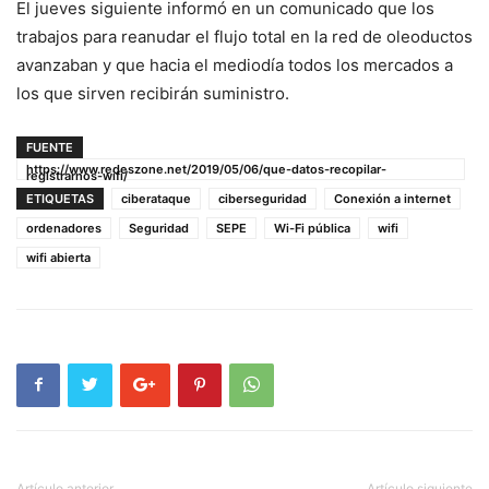
El jueves siguiente informó en un comunicado que los
trabajos para reanudar el flujo total en la red de oleoductos
avanzaban y que hacia el mediodía todos los mercados a
los que sirven recibirán suministro.
FUENTE
https://www.redeszone.net/2019/05/06/que-datos-recopilar-
registrarnos-wifi/
ETIQUETAS
ciberataque
ciberseguridad
Conexión a internet
ordenadores
Seguridad
SEPE
Wi-Fi pública
wifi
wifi abierta
Artículo anterior
Artículo siguiente