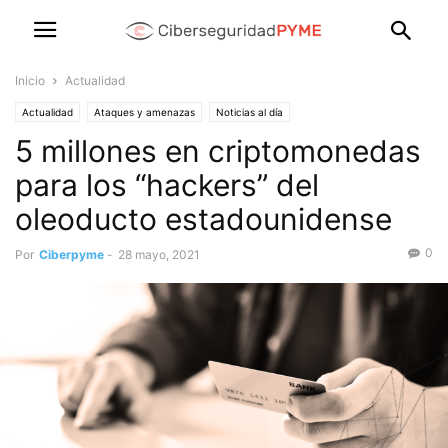
Inicio
Actualidad
Actualidad
Ataques y amenazas
Noticias al día
5 millones en criptomonedas
para los “hackers” del
oleoducto estadounidense
0
Por
Ciberpyme
-
28 mayo, 2021