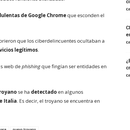
c
Ci
dulentas de Google Chrome
que esconden el
C
e
ubrieron que los ciberdelincuentes ocultaban a
Ci
icios legítimos
.
¿
nas web de
phishing
que fingían ser entidades en
c
Ci
royano
se ha
detectado
en algunos
 Italia
. Es decir, el troyano se encuentra en
ware
nuevo troyano