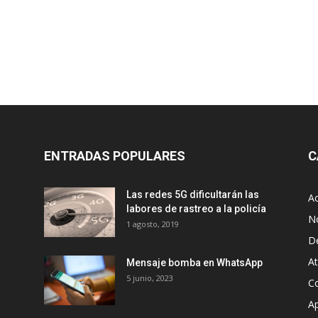
ENTRADAS POPULARES
C
Las redes 5G dificultarán las
Ac
labores de rastreo a la policía
No
1 agosto, 2019
D
A
Mensaje bomba en WhatsApp
5 junio, 2023
Co
Ap