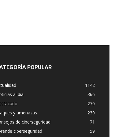
ATEGORÍA POPULAR
tualidad
1142
ticias al día
366
estacado
270
taques y amenazas
230
nsejos de ciberseguridad
71
rende ciberseguridad
59