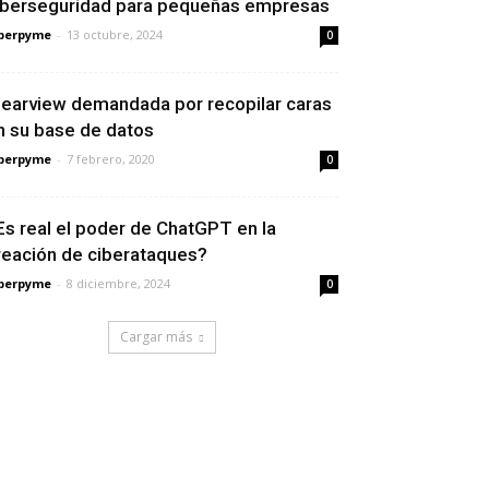
iberseguridad para pequeñas empresas
berpyme
-
13 octubre, 2024
0
learview demandada por recopilar caras
n su base de datos
berpyme
-
7 febrero, 2020
0
Es real el poder de ChatGPT en la
reación de ciberataques?
berpyme
-
8 diciembre, 2024
0
Cargar más