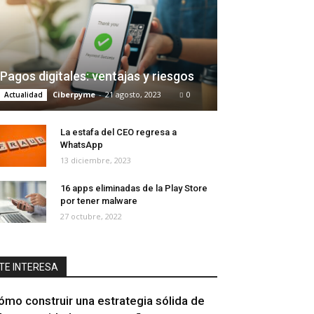
Pagos digitales: ventajas y riesgos
Ciberpyme
-
21 agosto, 2023
0
Actualidad
La estafa del CEO regresa a
WhatsApp
13 diciembre, 2023
16 apps eliminadas de la Play Store
por tener malware
27 octubre, 2022
TE INTERESA
ómo construir una estrategia sólida de