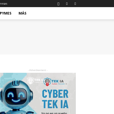
resas
 PYMES
MÁS
- Advertisement -