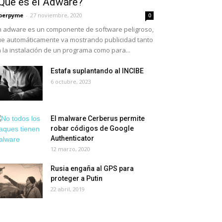
Qué es el Adware?
berpyme
-
27 noviembre, 2020
0
 adware es un componente de software peligroso,
e automáticamente va mostrando publicidad tanto
 la instalación de un programa como para...
Estafa suplantando al INCIBE
6 octubre, 2023
El malware Cerberus permite
robar códigos de Google
Authenticator
12 marzo, 2020
Rusia engaña al GPS para
proteger a Putin
22 abril, 2019