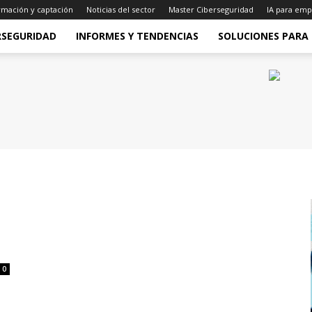
rmación y captación
Noticias del sector
Master Ciberseguridad
IA para emp
RSEGURIDAD
INFORMES Y TENDENCIAS
SOLUCIONES PARA
0