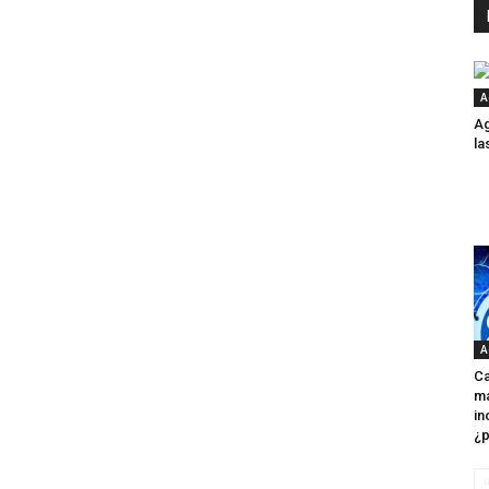
A
Ag
la
A
Ca
ma
in
¿p