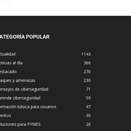
ATEGORÍA POPULAR
tualidad
1143
ticias al día
366
estacado
270
taques y amenazas
230
nsejos de ciberseguridad
71
rende ciberseguridad
59
rmación básica para usuarios
47
ventos
30
oluciones para PYMES
26