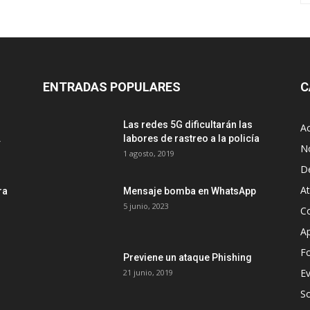
ENTRADAS POPULARES
C
Las redes 5G dificultarán las
Ac
.
labores de rastreo a la policía
No
1 agosto, 2019
D
A
ra
Mensaje bomba en WhatsApp
5 junio, 2023
Co
Ap
Fo
Previene un ataque Phishing
E
21 junio, 2019
S