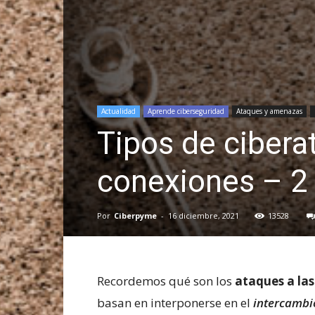
Actualidad
Aprende ciberseguridad
Ataques y amenazas
Tipos de cibera
conexiones – 2
Por
Ciberpyme
-
16 diciembre, 2021
13528
Recordemos qué son los
ataques a la
basan en interponerse en el
intercambio