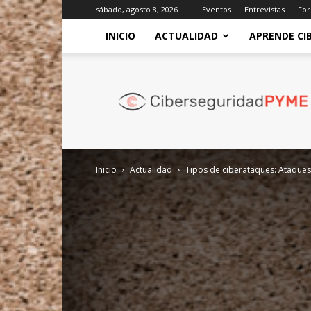
sábado, agosto 8, 2026
Eventos
Entrevistas
For
INICIO
ACTUALIDAD
APRENDE CI
Revista
de
Ciberseguridad
y
Seguridad
de
la
Inicio
Actualidad
Tipos de ciberataques: Ataques 
Información
para
Empresas
y
Organismos
Públicos.