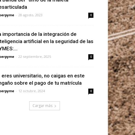
esarticulada
berpyme
-
28 agosto, 2023
0
a importancia de la integración de
nteligencia artificial en la seguridad de las
YMES:...
berpyme
-
22 septiembre, 2025
0
i eres universitario, no caigas en este
ngaño sobre el pago de tu matrícula
berpyme
-
12 octubre, 2024
0
Cargar más