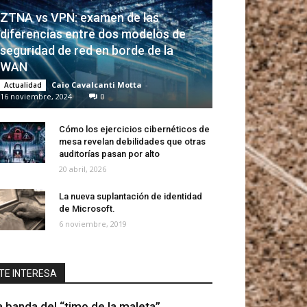
ZTNA vs VPN: examen de las
diferencias entre dos modelos de
seguridad de red en borde de la
WAN
Caio Cavalcanti Motta
-
Actualidad
16 noviembre, 2024
0
Cómo los ejercicios cibernéticos de
mesa revelan debilidades que otras
auditorías pasan por alto
20 abril, 2026
La nueva suplantación de identidad
de Microsoft.
6 noviembre, 2019
TE INTERESA
a banda del “timo de la maleta”