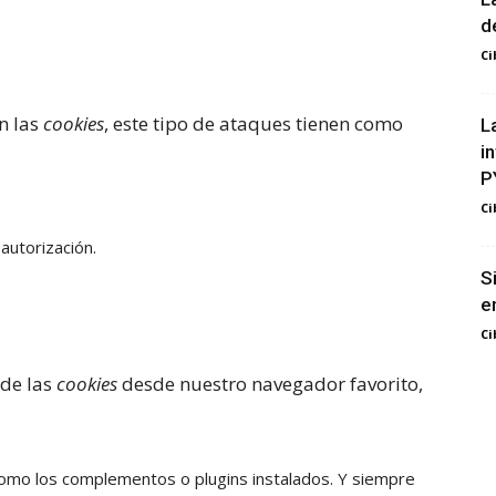
d
Ci
n las
cookies
, este tipo de ataques tienen como
L
i
P
Ci
autorización.
S
e
Ci
 de las
cookies
desde nuestro navegador favorito,
 como los complementos o plugins instalados. Y siempre