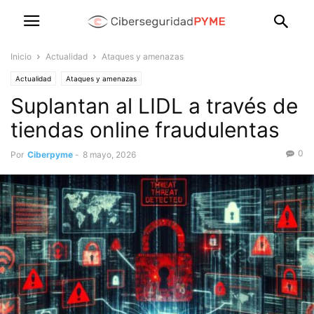
Inicio
Actualidad
Ataques y amenazas
Actualidad
Ataques y amenazas
Suplantan al LIDL a través de
tiendas online fraudulentas
0
Por
Ciberpyme
-
8 mayo, 2026