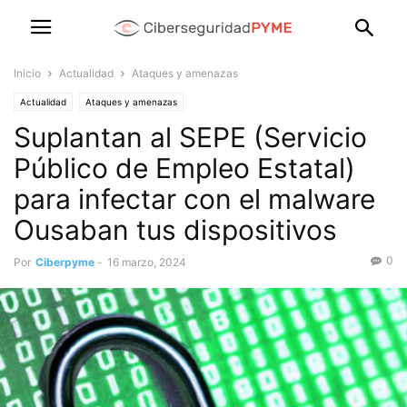
Inicio
Actualidad
Ataques y amenazas
Actualidad
Ataques y amenazas
Suplantan al SEPE (Servicio
Público de Empleo Estatal)
para infectar con el malware
Ousaban tus dispositivos
0
Por
Ciberpyme
-
16 marzo, 2024