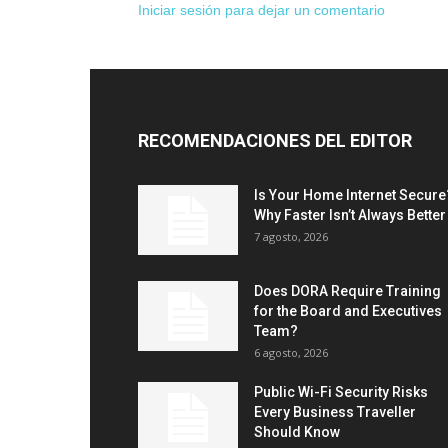
Iniciar sesión para dejar un comentario
RECOMENDACIONES DEL EDITOR
Is Your Home Internet Secure
Why Faster Isn’t Always Better
7 agosto, 2026
Does DORA Require Training
for the Board and Executives
Team?
6 agosto, 2026
Public Wi-Fi Security Risks
Every Business Traveller
Should Know