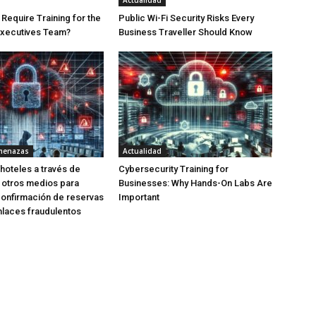
Actualidad
equire Training for the
Public Wi-Fi Security Risks Every
Executives Team?
Business Traveller Should Know
menazas
Actualidad
 hoteles a través de
Cybersecurity Training for
 otros medios para
Businesses: Why Hands-On Labs Are
 confirmación de reservas
Important
laces fraudulentos