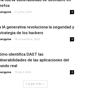
irefox
berpyme
-
21 junio, 2019
0
a IA generativa revoluciona la seguridad y
strategia de los hackers
berpyme
-
18 noviembre, 2024
0
ómo identifica DAST las
ulnerabilidades de las aplicaciones del
undo real
berpyme
-
19 abril, 2026
0
Cargar más