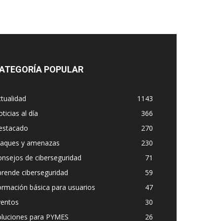
ATEGORÍA POPULAR
tualidad
1143
ticias al día
366
estacado
270
taques y amenazas
230
nsejos de ciberseguridad
71
rende ciberseguridad
59
rmación básica para usuarios
47
ventos
30
oluciones para PYMES
26