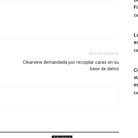
F
Ci
L
e
Ci
Artículo siguiente
Clearview demandada por recopilar caras en su
base de datos
C
v
m
Ci