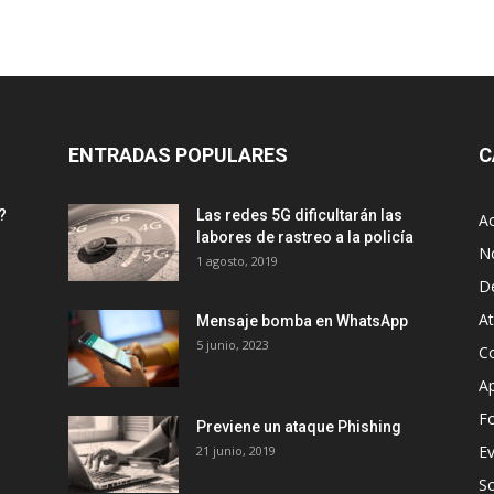
ENTRADAS POPULARES
C
?
Las redes 5G dificultarán las
Ac
labores de rastreo a la policía
No
1 agosto, 2019
D
A
Mensaje bomba en WhatsApp
5 junio, 2023
Co
Ap
Fo
Previene un ataque Phishing
E
21 junio, 2019
S