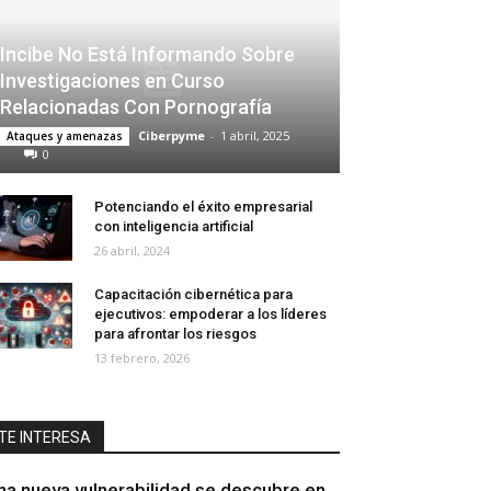
Incibe No Está Informando Sobre
Investigaciones en Curso
Relacionadas Con Pornografía
Ciberpyme
-
1 abril, 2025
Ataques y amenazas
0
Potenciando el éxito empresarial
con inteligencia artificial
26 abril, 2024
Capacitación cibernética para
ejecutivos: empoderar a los líderes
para afrontar los riesgos
13 febrero, 2026
TE INTERESA
na nueva vulnerabilidad se descubre en