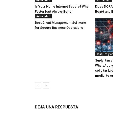
Actualidad
Actualidad
Is Your Home Internet Secure? Why
Does DORA R
Faster Isn’t Always Better
Board and 
Actualidad
Best Client Management Software
for Secure Business Operations
Ataques y a
Suplantan a
WhatsApp y
solicitar la
mediante en
DEJA UNA RESPUESTA