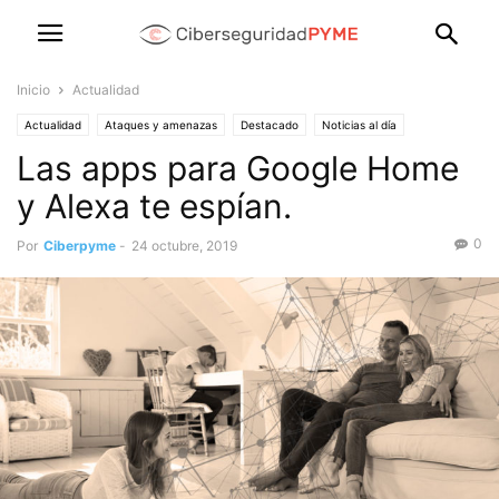
Inicio
Actualidad
Actualidad
Ataques y amenazas
Destacado
Noticias al día
Las apps para Google Home
Soluciones para PYMES
Productos y servicios de las empresas
y Alexa te espían.
0
Por
Ciberpyme
-
24 octubre, 2019